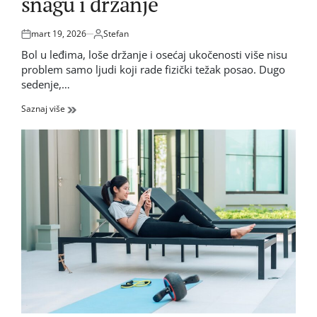
snagu i držanje
mart 19, 2026
Stefan
Posted
by
on
Bol u leđima, loše držanje i osećaj ukočenosti više nisu
problem samo ljudi koji rade fizički težak posao. Dugo
sedenje,…
Saznaj više