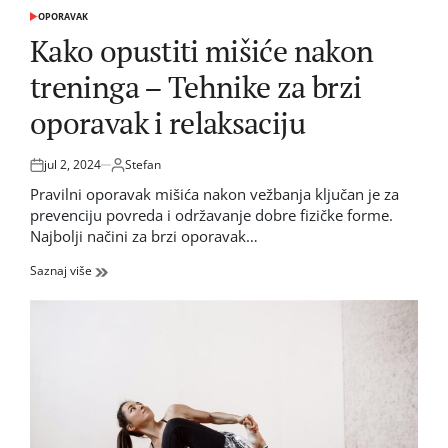
OPORAVAK
POSTED
IN
Kako opustiti mišiće nakon
treninga – Tehnike za brzi
oporavak i relaksaciju
jul 2, 2024
Stefan
Posted
by
on
Pravilni oporavak mišića nakon vežbanja ključan je za
prevenciju povreda i održavanje dobre fizičke forme.
Najbolji načini za brzi oporavak…
Saznaj više