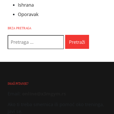
Ishrana
Oporavak
BRZA PRETRAGA
Pretraga
za:
IMAŠ PITANJE?
Email:
online@x3mgym.rs
Ako ti treba smernica ili pomoć oko treninga,
javi se.