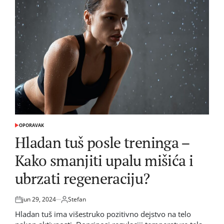
OPORAVAK
POSTED
IN
Hladan tuš posle treninga –
Kako smanjiti upalu mišića i
ubrzati regeneraciju?
jun 29, 2024
Stefan
Posted
by
on
Hladan tuš ima višestruko pozitivno dejstvo na telo