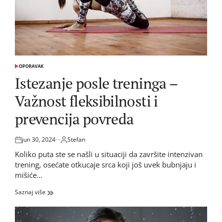
OPORAVAK
POSTED
IN
Istezanje posle treninga –
Važnost fleksibilnosti i
prevencija povreda
jun 30, 2024
Stefan
Posted
by
on
Koliko puta ste se našli u situaciji da završite intenzivan
trening, osećate otkucaje srca koji još uvek bubnjaju i
mišiće…
Saznaj više